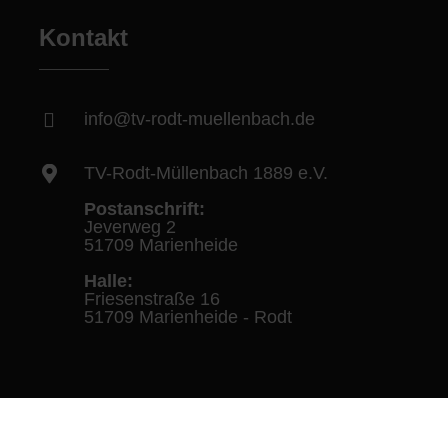
Kontakt
info@tv-rodt-muellenbach.de
TV-Rodt-Müllenbach 1889 e.V.
Postanschrift:
Jeverweg 2
51709 Marienheide
Halle:
Friesenstraße 16
51709 Marienheide - Rodt