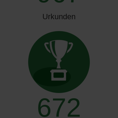
Urkunden
672