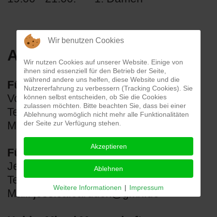
Wir benutzen Cookies
Ansprechpartner:
Wir nutzen Cookies auf unserer Website. Einige von
ihnen sind essenziell für den Betrieb der Seite,
während andere uns helfen, diese Website und die
Für Damen und Herren:
Nutzererfahrung zu verbessern (Tracking Cookies). Sie
Volker Danneberg
können selbst entscheiden, ob Sie die Cookies
zulassen möchten. Bitte beachten Sie, dass bei einer
Tel.: 0170/5837265
Ablehnung womöglich nicht mehr alle Funktionalitäten
der Seite zur Verfügung stehen.
Mail:
vobada@t-online.de
Akzeptieren
Für Kinder und Jugendliche:
Jessica Cardurk
Ablehnen
Tel.: 0152 53457990
Weitere Informationen
|
Impressum
Mail:
jessica.carduck@gmx.de