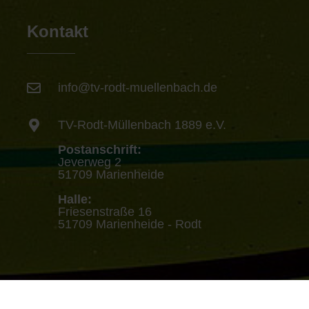
Kontakt
info@tv-rodt-muellenbach.de
TV-Rodt-Müllenbach 1889 e.V.
Postanschrift:
Jeverweg 2
51709 Marienheide
Halle:
Friesenstraße 16
51709 Marienheide - Rodt